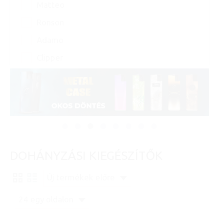
Matteo
Műanyag
Ronson
Normál
Adamo
Papír
Clipper
Pipakiegészítő
Slim
Tűzkő
Üveg
Zsebhamuzó
DOHÁNYZÁSI KIEGÉSZÍTŐK
Új termékek előre
24 egy oldalon