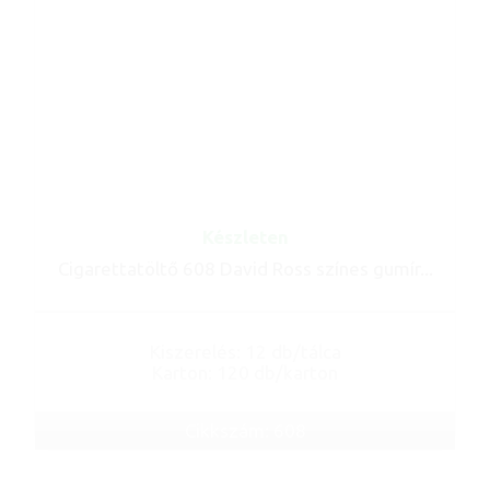
Készleten
Cigarettatöltő 608 David Ross színes gumír...
Kiszerelés: 12 db/tálca
Karton: 120 db/karton
Cikkszám: 608