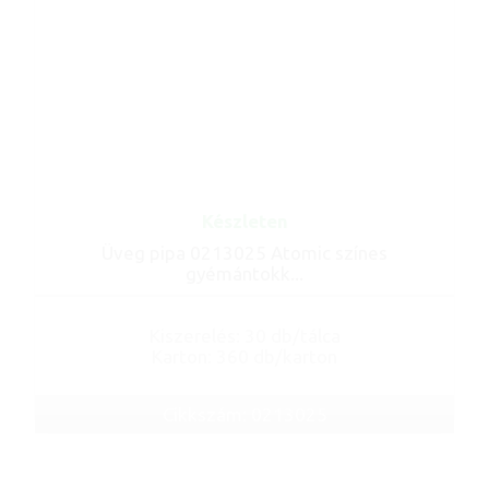
Készleten
Üveg pipa 0213025 Atomic színes
gyémántokk...
Kiszerelés: 30 db/tálca
Karton: 360 db/karton
Cikkszám: 0213025