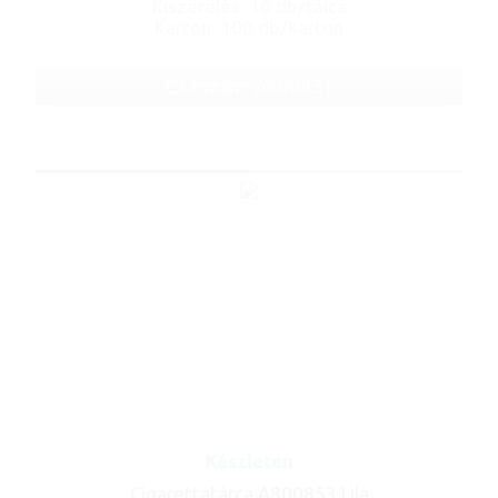
Kiszerelés: 10 db/tálca
Karton: 100 db/karton
Cikkszám: A800851
Készleten
Cigarettatárca A800853 Lila