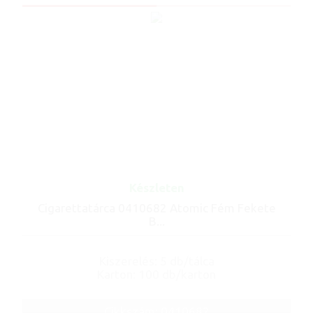
Készleten
Cigarettatárca 0410682 Atomic Fém Fekete
B...
Kiszerelés: 5 db/tálca
Karton: 100 db/karton
Cikkszám: 0410682