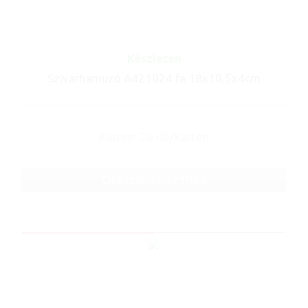
Készleten
Szivarhamuzó A421024 fa 18x10,5x4cm
Karton: 20 db/karton
Cikkszám: A421024