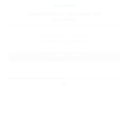
Készleten
Cigarettatöltő A11034 karos fém
micromatic
Kiszerelés: 1 db/tálca
Karton: 6 db/karton
Cikkszám: A11034