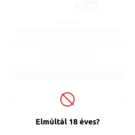
Készleten
Cigarettatárca 0410688 Atomic Bőr vegyes
m...
Kiszerelés: 6 db/tálca
Karton: 120 db/karton
Cikkszám: 0410688
Elmúltál 18 éves?