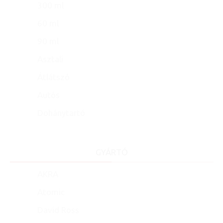
300 ml
60 ml
90 ml
Asztali
Átlátszó
Autós
Dohánytartó
Dohánytartóval
Faszén
GYÁRTÓ
Fém
AKRA
IQOS tisztítókészlet
Atomic
Kanóc
David Ross
Kerámia