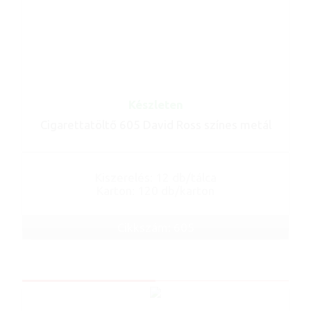
Készleten
Cigarettatöltő 605 David Ross színes metál
Kiszerelés: 12 db/tálca
Karton: 120 db/karton
Cikkszám: 605