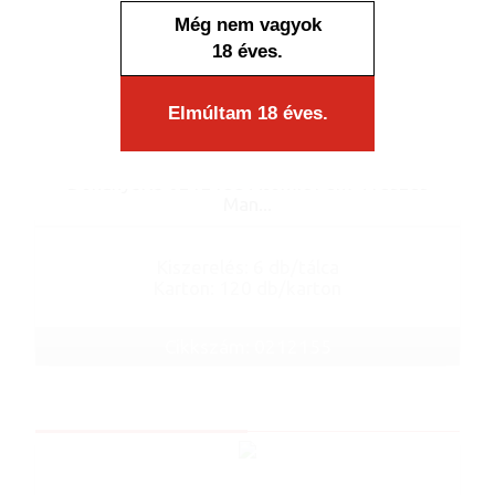
Még nem vagyok
18 éves.
Elmúltam 18 éves.
Készleten
Dohányőrlő 0212155 Atomic Fém 4 részes
Man...
Kiszerelés: 6 db/tálca
Karton: 120 db/karton
Cikkszám: 0212155