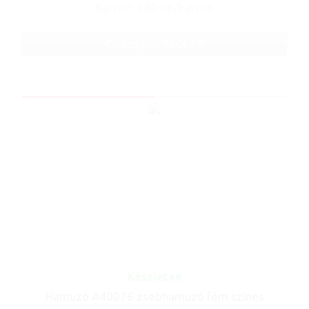
Karton: 240 db/karton
Cikkszám: A80628
Készleten
Hamuzó A40076 zsebhamuzó fém színes