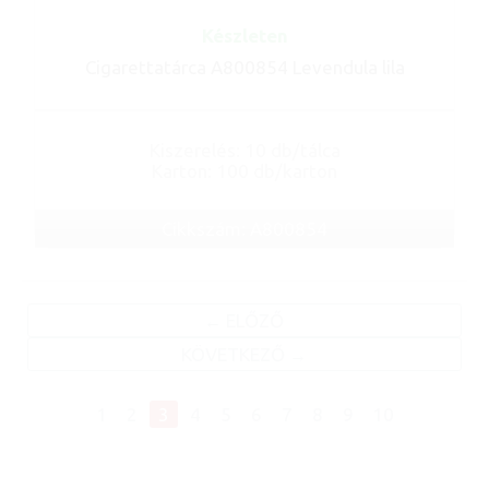
Készleten
Cigarettatárca A800854 Levendula lila
Kiszerelés: 10 db/tálca
Karton: 100 db/karton
Cikkszám: A800854
ELŐZŐ
KÖVETKEZŐ
1
2
3
4
5
6
7
8
9
10