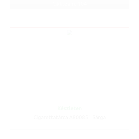
Cikkszám: 104
Készleten
Cigarettatárca A800851 Sárga