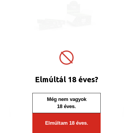
Készleten
Cigarettapapír 918003 Matteo KING SIZE
SLI...
Elmúltál 18 éves?
Még nem vagyok
18 éves.
Cikkszám: 918003
Elmúltam 18 éves.