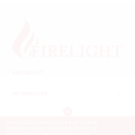
KAPCSOLAT
INFORMÁCIÓK
A weboldal sütiket (cookie-kat) használ,
hogy biztonságos böngészés mellett a
© 2007 - 2026 Firelight Kft.
legjobb felhasználói élményt nyújtsa.