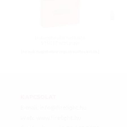
Dohányhevítő rúd tartó
915017 rózsaszín
[Az árak megtekintése regisztrációhoz kötött.]
KAPCSOLAT
E-mail: info@firelight.hu
Web: www.firelight.hu