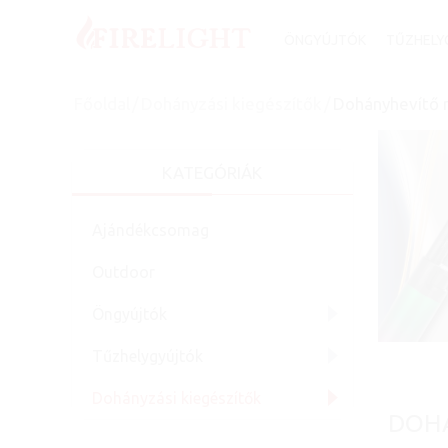
ÖNGYÚJTÓK
TŰZHELY
Főoldal
/
Dohányzási kiegészítők
/
Dohányhevítő r
KATEGÓRIÁK
Ajándékcsomag
Outdoor
Öngyújtók
Tűzhelygyújtók
Dohányzási kiegészítők
DOH