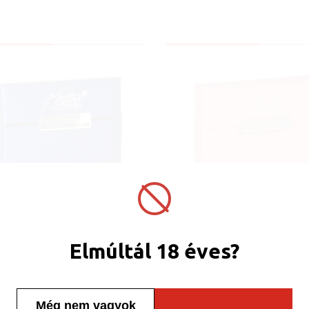
Készleten
Készleten
ohányhevítő rúd tartó
Dohányhevítő rúd ta
Elmúltál 18 éves?
915014 kék
915017 rózsaszín
Még nem vagyok