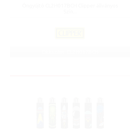
Öngyújtó CL2H017BCH Clipper állványos
Szín...
Cikkszám: CL2H017BCH