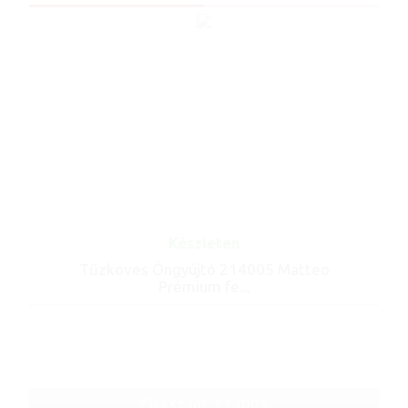
Készleten
Tűzköves Öngyújtó 214005 Matteo
Prémium fe...
Cikkszám: 214005