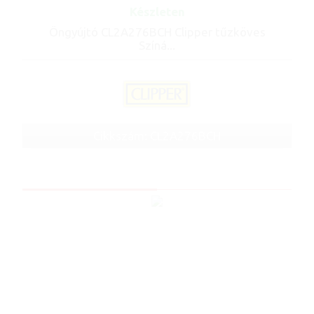
Készleten
Öngyújtó CL2A276BCH Clipper tűzköves
Színá...
Cikkszám: CL2A276BCH