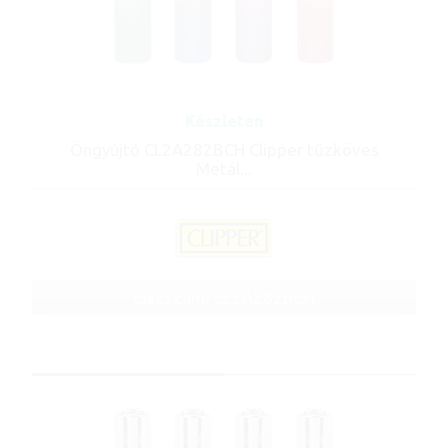
Készleten
Öngyújtó CL2A282BCH Clipper tűzköves
Metál...
Cikkszám: CL2A282BCH