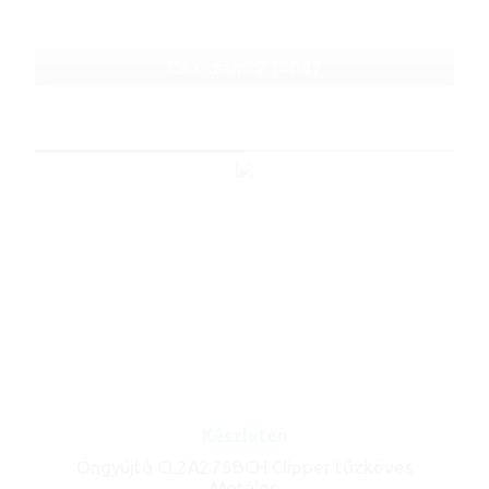
Cikkszám: 214047
Készleten
Öngyújtó CL2A275BCH Clipper tűzköves
Metálos