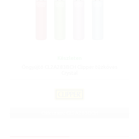
Készleten
Öngyújtó CL2A283BCH Clipper tűzköves
Crystal
Cikkszám: CL2A283BCH