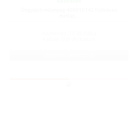
Készleten
Öngyújtó műanyag 400010142 tűzköves
mintás...
Kiszerelés: 50 db/tálca
Karton: 500 db/karton
Cikkszám: 400010142