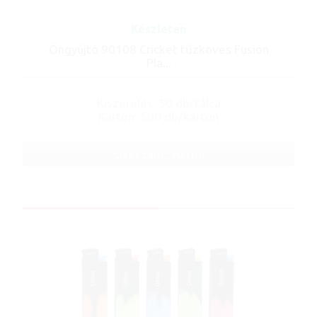
Készleten
Öngyújtó 90108 Cricket tűzköves Fusion
Pla...
Kiszerelés: 50 db/tálca
Karton: 500 db/karton
Cikkszám: 90108