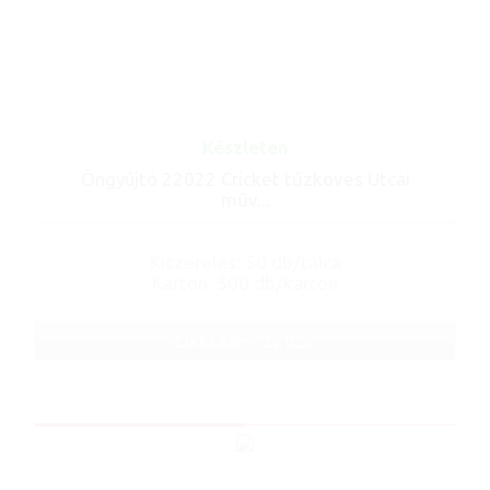
Készleten
Öngyújtó 22022 Cricket tűzköves Utcai
műv...
Kiszerelés: 50 db/tálca
Karton: 500 db/karton
Cikkszám: 22022