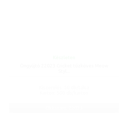
Készleten
Öngyújtó 22023 Cricket tűzköves Meow
Styl...
Kiszerelés: 50 db/tálca
Karton: 500 db/karton
Cikkszám: 22023