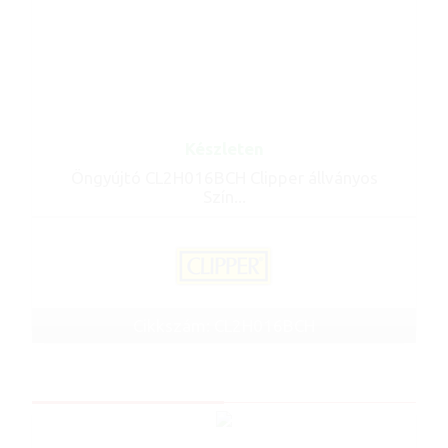
Készleten
Öngyújtó CL2H016BCH Clipper állványos
Szín...
Cikkszám: CL2H016BCH