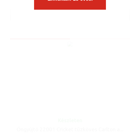
Cikkszám: 90122
Készleten
Öngyújtó 22001 Cricket tűzköves Carlton a...