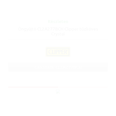
Készleten
Öngyújtó CL2A277BCH Clipper tűzköves
Crystal
Cikkszám: CL2A277BCH