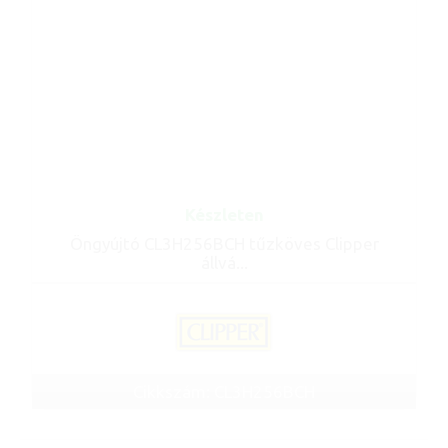
Készleten
Öngyújtó CL3H256BCH tűzköves Clipper
állvá...
Cikkszám: CL3H256BCH