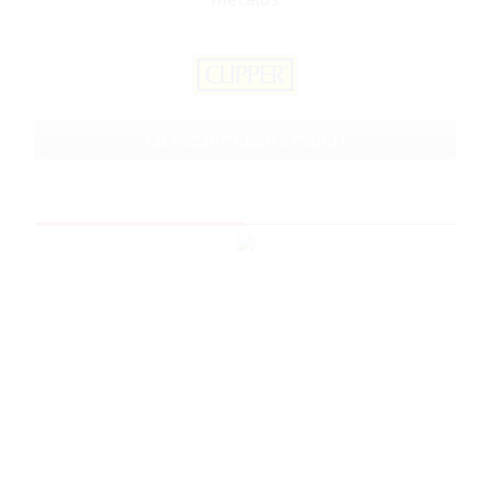
Cikkszám: CL2A275BCH