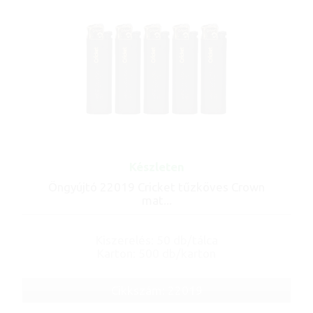
Készleten
Öngyújtó 22019 Cricket tűzköves Crown
mat...
Kiszerelés: 50 db/tálca
Karton: 500 db/karton
Cikkszám: 22019