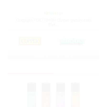
Készleten
Öngyújtó FCB3T040H Clipper gumírozott
Élet...
Cikkszám: FCB3T040H