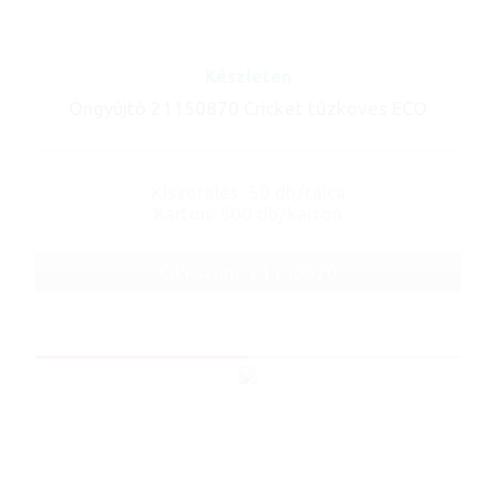
Készleten
Öngyújtó 21150870 Cricket tűzköves ECO
Kiszerelés: 50 db/tálca
Karton: 500 db/karton
Cikkszám: 21150870