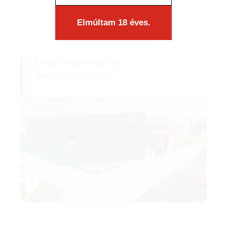
Elmúltam 18 éves.
A cég telephelye
4031 Debrecen, Házgyár utca 14.
E-mail:
info@firelight.hu
Web:
www.firelight.hu