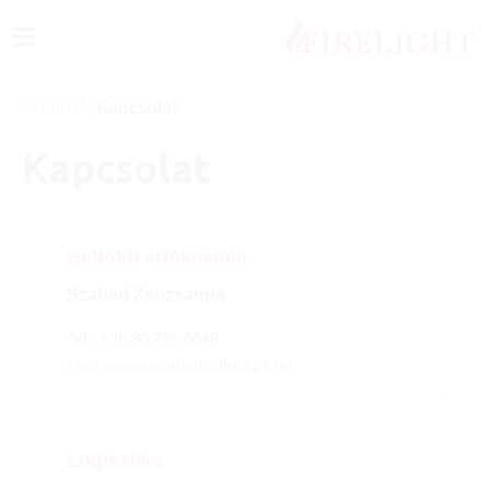
≡
Főoldal
/
Kapcsolat
Kapcsolat
Belföldi értékesítés
Szabad Zsuzsanna
Tel.:
+36 30 798 6648
zsuzsanna.szabad@firelight.hu
Logisztika