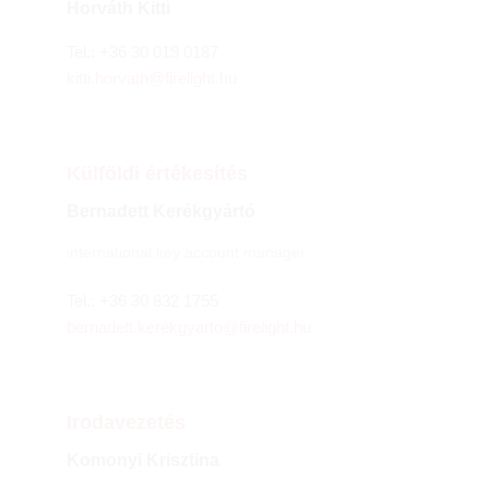
Horváth Kitti
Tel.:
+36 30 019 0187
kitti.horvath@firelight.hu
Külföldi értékesítés
Bernadett Kerékgyártó
international key account manager
Tel.:
+36 30 832 1755
bernadett.kerekgyarto@firelight.hu
Irodavezetés
Komonyi Krisztina