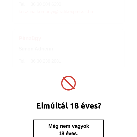
Tel.:
+36 30 904 6299
krisztina.komonyi@trafikexpressz.hu
Pénzügy
Simon Adrienn
Tel.:
+36 30 238 2881
adrienn.simon@firelight.hu
HR
Elmúltál 18 éves?
Varga Anna
Tel.:
+36 30 503 0773
anna.varga@firelight.hu
Még nem vagyok
18 éves.