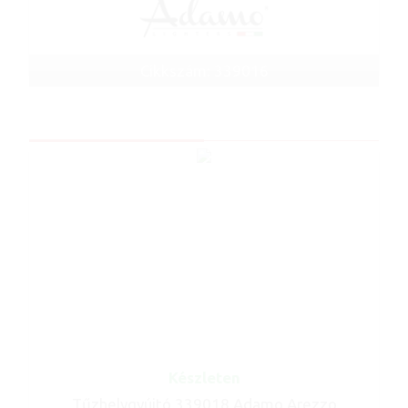
Cikkszám: 339016
Készleten
Tűzhelygyújtó 339018 Adamo Arezzo