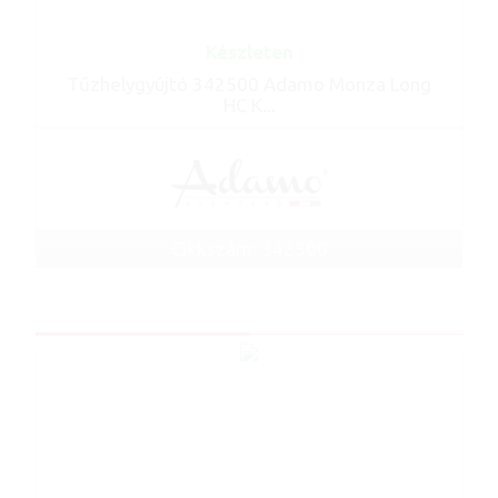
Készleten
Tűzhelygyújtó 342500 Adamo Monza Long
HC K...
Cikkszám: 342500