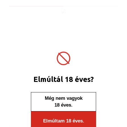
Elmúltál 18 éves?
Készleten
Tűzhelygyújtó 338001 Adamo Ferrara HC
YGPB
Még nem vagyok
18 éves.
Elmúltam 18 éves.