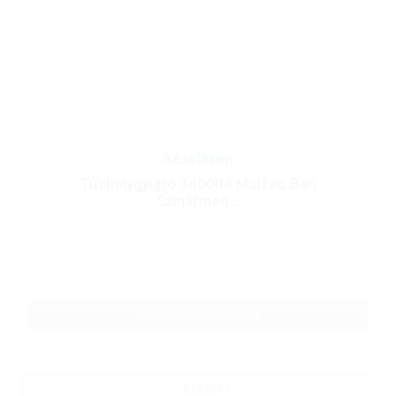
Készleten
Tűzhelygyújtó 340004 Matteo Bari
Színátmen...
Cikkszám: 340004
ELŐZŐ