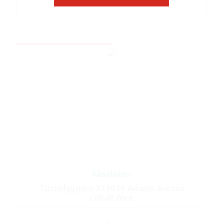
Cikkszám: 338001
Készleten
Tűzhelygyújtó 339016 Adamo Arezzo
Cobalt foce