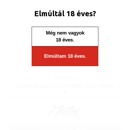
Elmúltál 18 éves?
Még nem vagyok
18 éves.
Elmúltam 18 éves.
Készleten
Cigarettatartó 915009 Matteo papír fekete
II
Cikkszám: 915009