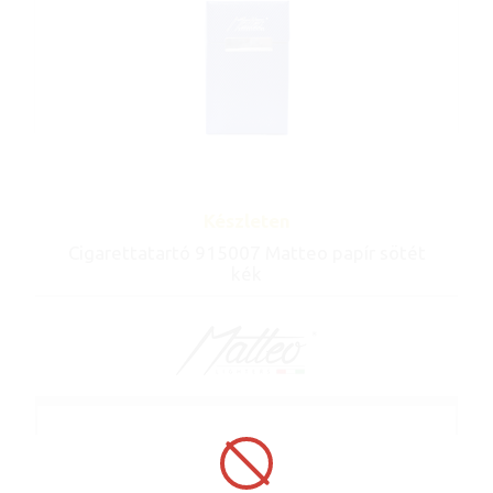
Készleten
Cigarettatartó 915007 Matteo papír sötét
kék
Cikkszám: 915007