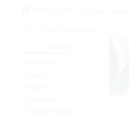
ÖNGYÚJTÓK
TŰZHELY
Főoldal
/
Öngyújtók
/
USB öngyújtó
KATEGÓRIÁK
Ajándékcsomag
Outdoor
Öngyújtók
Tűzhelygyújtók
Dohányzási kiegészítők