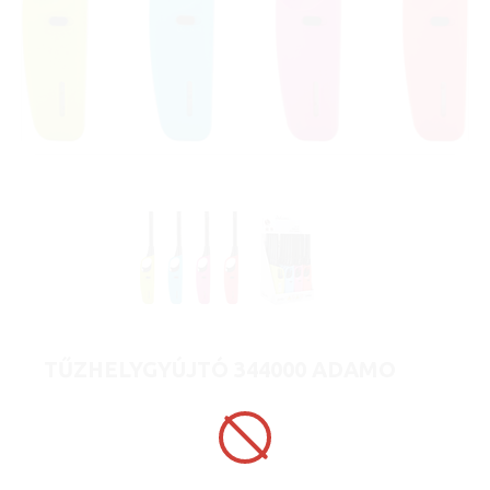
TŰZHELYGYÚJTÓ 344000 ADAMO
MONZA HC GBPR
Cikkszám:
344000
Darab ár:
[Az árak megtekintése regisztrációhoz
kötött.]