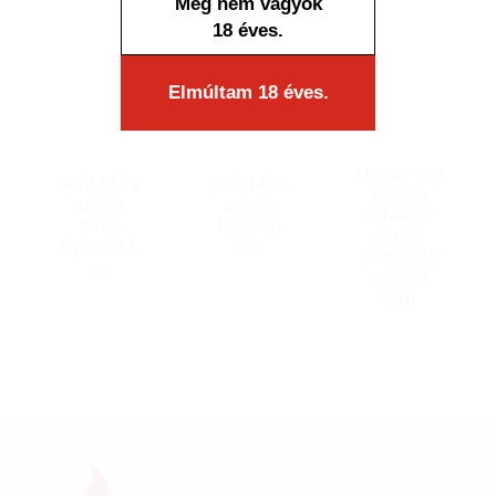
Még nem vagyok
18 éves.
Elmúltam 18 éves.
Bong
Bong
Dreamline
A344474
A344466
r Bong
acrylic
acrylic
344440
Skull
blue 20
acrylic
Green 23
cm
brown 20
cm
cm/20
mm