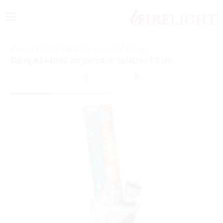
≡
Home
/
Smoking Accessories
/
Bong
/
Bong A344002 acrylic paint splatter 20 cm
2
of
24