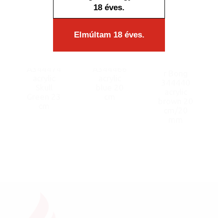
18 éves.
Elmúltam 18 éves.
Bong
Bong
Dreamline
A344474
A344466
r Bong
acrylic
acrylic
344440
Skull
blue 20
acrylic
Green 23
cm
brown 20
cm
cm/20
mm