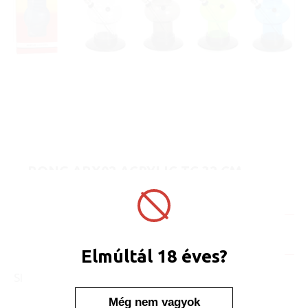
BONG ABX02 ACRYLIC TC 32 CM
ART No.:
ABX02
Unit price:
[Sign in to view price]
In stock
Display/IB: 1 pcs.
Carton: 24 pcs.
Elmúltál 18 éves?
SIMILAR PRODUCTS
Még nem vagyok