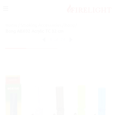
≡
Home
/
Smoking Accessories
/
Bong
/
Bong ABX02 Acrylic TC 32 cm
8
of
24