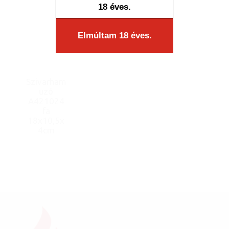
18 éves.
Elmúltam 18 éves.
Szivarham
uzó
A421024
fa
18x10,5x
4cm