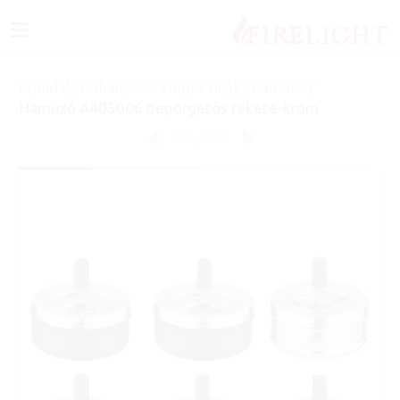
≡
Főoldal
/
Dohányzási kiegészítők
/
Hamuzó
/
Hamuzó A405006 bepörgetős fekete-króm
58
/
80