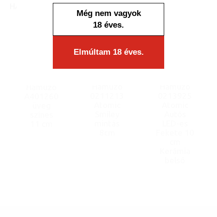
HASONLÓ TERMÉKEK
Még nem vagyok
18 éves.
Elmúltam 18 éves.
Hamuzó
Hamuzó
Hamuzó
0211213
0213925
A401260
Atomic
Atomic
üveg
Smiley
Autós
színes
mintás
LED-es
11 cm
8cm
Fekete 10
cm
Kerámia
belső