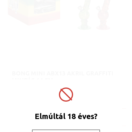
BONG MINI ABX13 AKRIL GRAFFITI
MINTÁS 14 CM
Cikkszám:
ABX13
Darab ár:
[Az árak megtekintése regisztrációhoz kötött.]
Legkisebb értékesítési mennyiség: 12 db.
Készleten
Elmúltál 18 éves?
Tálca/Gyűjtő: 12 db.
Karton: 96 db.