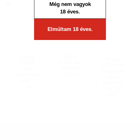
HASONLÓ TERMÉKEK
Még nem vagyok
18 éves.
Elmúltam 18 éves.
Bong
Bong
Bong
A344466
A344474
A344440
akril kék
akril
Dreamline
20 cm
halálfejes
r akril
zöld 23
barna 20
cm
cm/20
mm