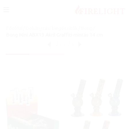
≡
Főoldal
/
Dohányzási kiegészítők
/
Bong
/
Bong Mini ABX13 Akril Graffiti mintás 14 cm
23
/
24