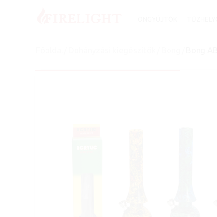
ÖNGYÚJTÓK
TŰZHELY
Főoldal
/
Dohányzási kiegészítők
/
Bong
/
Bong ABX