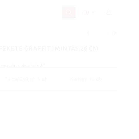
HU
16
/
24
FEKETE GRAFFITI MINTÁS 26 CM
 regisztrációhoz kötött.]
Tálca/Gyűjtő: 1 db.
Karton: 48 db.