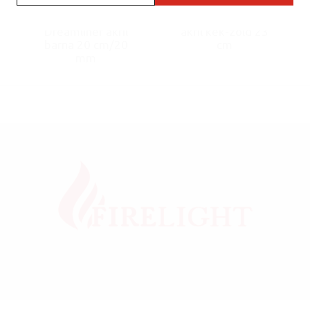
Bong A344440
Bong A344473
Dreamliner akril
akril kék-zöld 23
barna 20 cm/20
cm
mm