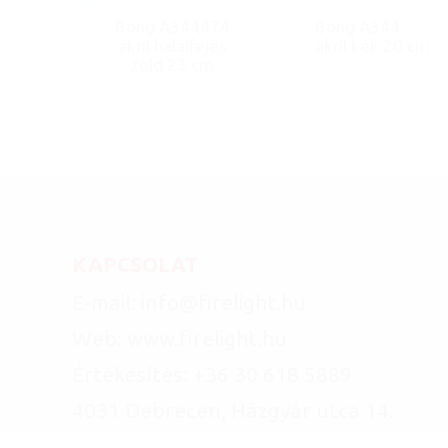
Bong A344474
Bong A344466
akril halálfejes
akril kék 20 cm
zöld 23 cm
KAPCSOLAT
E-mail: info@firelight.hu
Web: www.firelight.hu
Értékesítés: +36 30 618 5889
4031 Debrecen, Házgyár utca 14.