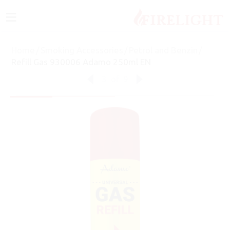
≡
Home
/
Smoking Accessories
/
Petrol and Benzin
/
Refill Gas 930006 Adamo 250ml EN
3
of
9