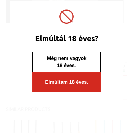
Elmúltál 18 éves?
UTILITY LIGHTER 324020 ADAMO
PALERMO HC RBWB
ART No.:
324020
Még nem vagyok
Unit price:
[Sign in to view price]
18 éves.
Minimum sales quantity: 24 pcs.
Elmúltam 18 éves.
Availability:
Display/IB: 24 pcs.
Carton: 192 pcs.
SIMILAR PRODUCTS