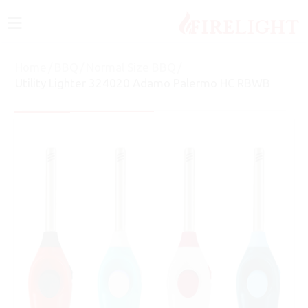
≡
Home
/
BBQ
/
Normal Size BBQ
/
Utility Lighter 324020 Adamo Palermo HC RBWB