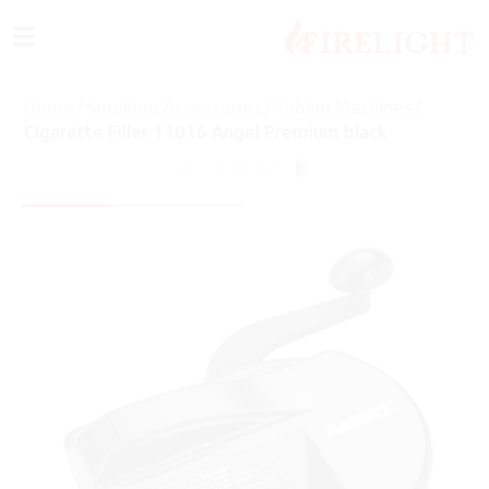
≡
Home
/
Smoking Accessories
/
Tubing Machines
/
Cigarette Filler 11016 Angel Premium black
1
of
12