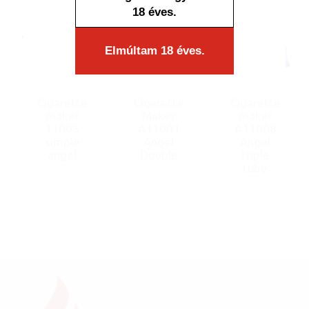
18 éves.
Elmúltam 18 éves.
Cigarette
Cigarette
Cigarette
maker
Maker
maker
11005
A11001
A11008
simple
Angel
Angel
angel
Double
triple
tube